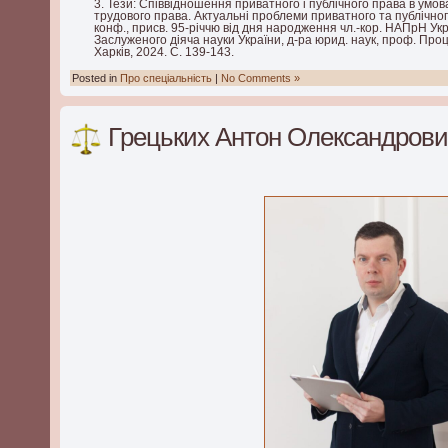
Тези: Співвідношення приватного і публічного права в умова
трудового права. Актуальні проблеми приватного та публічного
конф., присв. 95-річчю від дня народження чл.-кор. НАПрН Укр
Заслуженого діяча науки України, д-ра юрид. наук, проф. Процевс
Харків, 2024. С. 139-143.
Posted in
Про спеціальність
|
No Comments »
Грецьких Антон Олександров