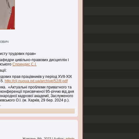
рович
исту трудових прав»
кафедри цивільно-правових дисциплін і
вського
Сприндис С.І.
ції:
удових прав працівників у період ХVІІ-XIX
45.
http://clj.nuoua.od.ua/archive/52/8.pdf
ика. «Актуальні проблеми приватного та
 конференції присвяченої 95-річчю від дня
ародної кадрової академії, Заслуженого
ького О.І. (м. Харків, 29 бер. 2024 р.).
.
Жовтень 8th, 2023 | Author:
admin