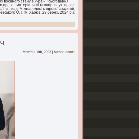
х воєнного стану в Україні: сьогодення
 права : матеріали VI міжнар. наук.-практ.
аїни, акад. Міжнародної кадрової академії,
ького О. І. (м. Харків, 29 берез. 2024 р.).
ич
Жовтень 8th, 2023 | Author:
admin