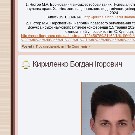
1. Ністор М.А. Бронювання військовозобов’язаних IT-спеціалістів
наукових праць Харківського національного педагогічного уніве
2024.
Випуск 39. С.140-148.
http://journals.hnpu.edu.ua/ind
2. Ністор М.А. Перспективні напрями правового регулювання тру
Всеукраїнської науковопрактичної конференції (15 травня 2024
економічний університет ім. С. Кузнеця,
http://repository.hneu.edu.ua/bitstream/12345678
%20%d0%bf%d0%b5%d1%80%d1%81%d0%bf%d0%b5%d0%ba%
Posted in
Про спеціальність
|
No Comments »
Кириленко Богдан Ігорович