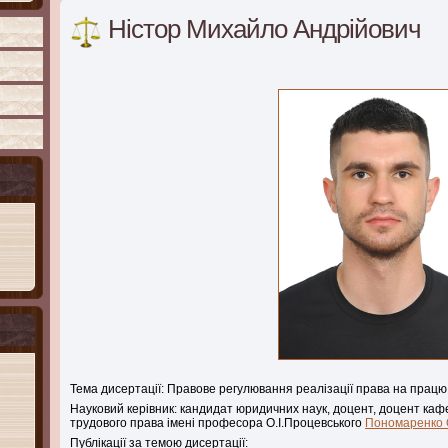
Ністор Михайло Андрійович
Тема дисертації: Правове регулювання реалізації права на працю 
Науковий керівник: кандидат юридичних наук, доцент, доцент каф
трудового права імені професора О.І.Процевського
Пономаренко 
Публікації за темою дисертації: