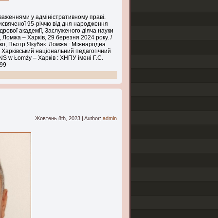
аженнями у адміністративному праві.
исвяченої 95-річчю від дня народження
рової академії, Заслуженого діяча науки
 Ломжа – Харків, 29 березня 2024 року. /
ко, Пьотр Якубяк. Ломжа : Міжнародна
: Харківський національний педагогічний
NS w Łomży – Харків : ХНПУ імені Г.С.
499
Жовтень 8th, 2023 | Author:
admin