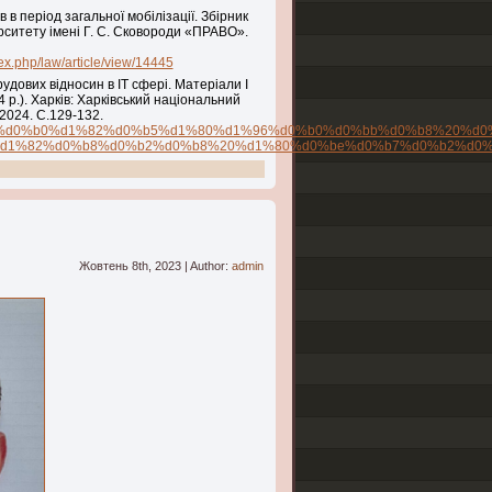
 в період загальної мобілізації. Збірник
рситету імені Г. С. Сковороди «ПРАВО».
ex.php/law/article/view/14445
дових відносин в IT сфері. Матеріали І
 р.). Харків: Харківський національний
 2024. С.129-132.
9/31162/1/%d0%9c%d0%b0%d1%82%d0%b5%d1%80%d1%96%d0%b0%d0%b
d1%82%d0%b8%d0%b2%d0%b8%20%d1%80%d0%be%d0%b7%d0%b2%d0%b
Жовтень 8th, 2023 | Author:
admin