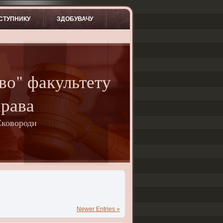
СТУПНИКУ
ЗДОБУВАЧУ
во" факультету
права
Сковороди
Newer Entries »