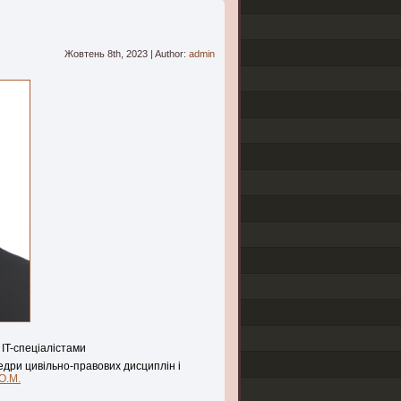
Жовтень 8th, 2023 | Author:
admin
IT-спеціалістами
едри цивільно-правових дисциплін і
О.М.