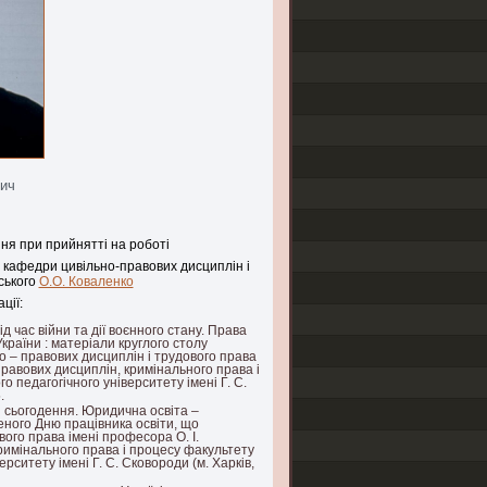
вич
ня при прийнятті на роботі
ч кафедри цивільно-правових дисциплін і
ського
О.О. Коваленко
ції:
д час війни та дії воєнного стану. Права
країни : матеріали круглого столу
– правових дисциплін і трудового права
равових дисциплін, кримінального права і
о педагогічного університету імені Г. С.
.
и сьогодення. Юридична освіта –
ченого Дню працівника освіти, що
ого права імені професора О. І.
римінального права і процесу факультету
ерситету імені Г. С. Сковороди (м. Харків,