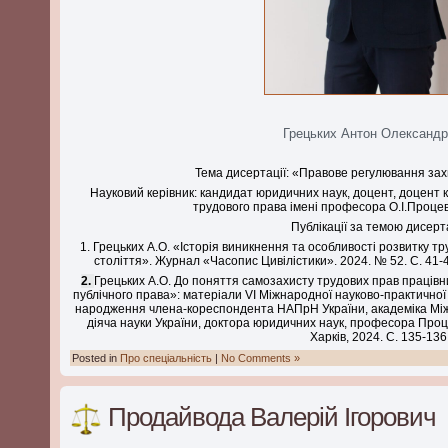
Грецьких Антон Олександ
Тема дисертації: «Правове регулювання зах
Науковий керівник: кандидат юридичних наук, доцент, доцент 
трудового права імені професора О.І.Проце
Публікації за темою дисерта
1. Грецьких А.О. «Історія виникнення та особливості розвитку тр
століття». Журнал «Часопис Цивілістики». 2024. № 52. С. 41-
2.
Грецьких А.О. До поняття самозахисту трудових прав працівн
публічного права»: матеріали VІ Міжнародної науково-практичної
народження члена-кореспондента НАПрН України, академіка Міжн
діяча науки України, доктора юридичних наук, професора Процевс
Харків, 2024. С. 135-136
Posted in
Про спеціальність
|
No Comments »
Продайвода Валерій Ігорович