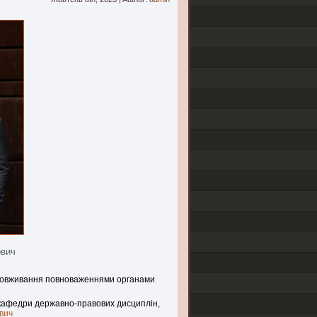
ович
 зловживання повноваженнями органами
 кафедри державно-правових дисциплін,
вич