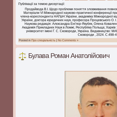
Публікації за темою дисертації:
Продайвода В.І. Щодо проблеми поняття зловживання повнов
Матеріали VІ Міжнародної науково-практичної конференції пр
члена-кореспондента НАПрН України, академіка Міжнародної кад
України, доктора юридичних наук, професора Процевського О. І.,
Наукова редакція: Алєксандра Енґлєр-Якубяк, Олена Ковален
Академія Прикладних Наук в Ломжі, Республіка Польща; Харків 
університет імені Г. С. Сковороди, Україна. Видавництво: MA
Сковороди , 2024. С.498-
Posted in
Про спеціальність
|
No Comments »
Булава Роман Анатолійович