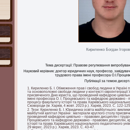
Кириленко Богдан Ігоро
Тема дисертації: Правове регулювання випробуван
Науковий керівник: доктор юридичних наук, професор, завідува
трудового права імені професора О.І.Процев
Публікації за темою дисерта
Кириленко Б. І. Обмеження прав і свобод людини в Україні пі
та основоположні свободи людини у контексті євроінтеграції У
присвяченого Дню юриста, що проведений кафедрою цивільно 
імені професора О. І. Процевського та кафедрою державно - п
процесу факультету історії та права Харківського національног
Сковороди (м. Харків, 4 жовт. 2023 р.). Харків, 2023. С. 122-125
Тези: Кириленко Б. І. Юридична освіта майбутнього: виклик
майбутній капітал України : матеріали круглого столу присвя
проведений кафедрою цивільно – правових дисциплін і трудов
Процевського та кафедрою державно - правових дисциплін, к
історії та права Харківського національного педагогічного унів
29 верес. 2023 р.). Харків, 2023. С. 43-47.