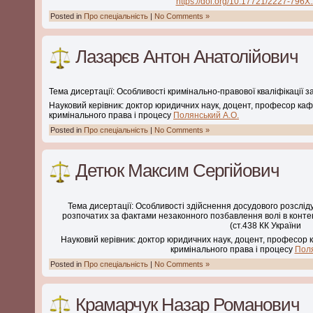
https://doi.org/10.17721/2227-796X
Posted in
Про спеціальність
|
No Comments »
Лазарєв Антон Анатолійович
Тема дисертації: Особливості кримінально-правової кваліфікації за
Науковий керівник: доктор юридичних наук, доцент, професор ка
кримінального права і процесу
Полянський А.О.
Posted in
Про спеціальність
|
No Comments »
Детюк Максим Сергійович
Тема дисертації: Особливості здійснення досудового розслі
розпочатих за фактами незаконного позбавлення волі в контек
(ст.438 КК України
Науковий керівник: доктор юридичних наук, доцент, професор
кримінального права і процесу
Поля
Posted in
Про спеціальність
|
No Comments »
Крамарчук Назар Романович