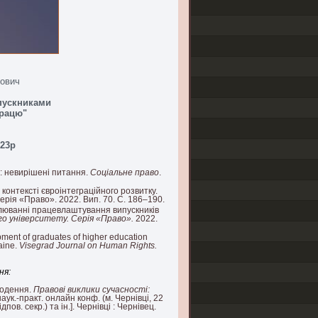
йович
ипускниками
працю"
023р
: невирішені питання.
Соціальне право
.
в контексті євроінтеграційного розвитку.
ерія «Право». 2022. Вип. 70. С. 186–190.
улюванні працевлаштування випускників
го університету. Серія «Право».
2022.
ment of graduates of higher education
raine.
Visegrad Journal on Human Rights.
ня:
годення.
Правові виклики сучасності:
наук.-практ. онлайн конф. (м. Чернівці, 22
ідпов. секр.) та ін.]. Чернівці : Чернівец.