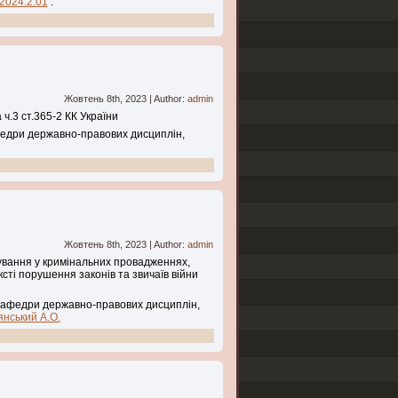
.2024.2.01
.
Жовтень 8th, 2023 | Author:
admin
 ч.3 ст.365-2 КК України
федри державно-правових дисциплін,
Жовтень 8th, 2023 | Author:
admin
дування у кримінальних провадженнях,
сті порушення законів та звичаїв війни
 кафедри державно-правових дисциплін,
нський А.О.