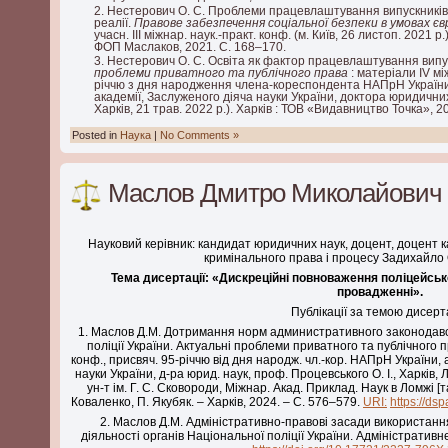
Нестерович О. С. Проблеми працевлаштування випускників за
реалії.
Правове забезпечення соціальної безпеки в умовах є
учасн. ІІІ міжнар. наук.-практ. конф. (м. Київ, 26 листоп. 2021 р.)
ФОП Маслаков, 2021. С. 168–170.
Нестерович О. С. Освіта як фактор працевлаштування випус
проблеми приватного та публічного права
: матеріали ІV мі
річчю з дня народження члена-кореспондента НАПрН України
академії, Заслуженого діяча науки України, доктора юридичних
Харків, 21 трав. 2022 р.). Харків : ТОВ «Видавництво Точка», 2
Posted in
Наука
|
No Comments »
Маслов Дмитро Миколайович
Науковий керівник: кандидат юридичних наук, доцент, доцент
кримінального права і процесу Задихайло
Тема дисертації: «Дискреційні повноваження поліцейськ
провадженні».
Публікації за темою дисерта
1. Маслов Д.М. Дотримання норм административного законодавс
поліції України. Актуальні проблеми приватного та публічного п
конф., присвяч. 95-річчю від дня народж. чл.-кор. НАПрН України, 
науки України, д-ра юрид. наук, проф. Процевського О. І., Харків, Л
ун-т ім. Г. С. Сковороди, Міжнар. Акад. Приклад. Наук в Ломжі [та 
Коваленко, П. Якубяк. – Харків, 2024. – С. 576–579.
URI:
https://d
2. Маслов Д.М. Адміністративно-правові засади використанн
діяльності органів Національної поліції України. Адміністративне