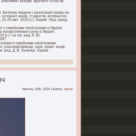
учасників І Всеукр. круглого столу (м.
. Безпека людини і реалізація права на
 інтернет-конф. студентів, аспірантів і
3-24 квіт. 2020 р.). Харків : Нац. юрид.
 з сімейними обов’язками в Україні:
 профспілкового руху в Україні :
0 р.) / за заг. ред. К. Ю.
–387.
собам із сімейними обов’язками.
. учасників міжнар. наук.-практ. конф.
г. ред. Д. В. Лученка. Харків:
ич
Квітень 15th, 2024 | Author:
admin