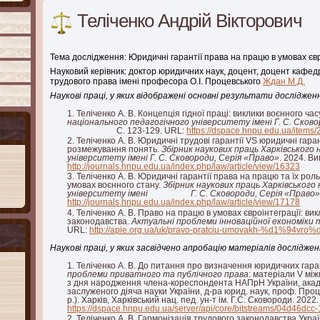
Теліченко Андрій Вікторович
Тема дослідження: Юридичні гарантії права на працю в умовах євр
Науковий керівник: доктор юридичних наук, доцент, доцент кафед
трудового права імені професора О.І. Процевського
Ждан М.Д.
Наукові праці, у яких відображені основні результати дослідженн
Теліченко А. В. Концепція гідної праці: виклики воєнного час
національного педагогічного університету імені Г. С. Сков
С. 123-129. URL:
https://dspace.hnpu.edu.ua/ite
Теліченко А. В. Юридичні трудові гарантії VS юридичні гар
розмежування понять.
Збірник наукових праць Харківського 
університету імені Г. С. Сковороди, Серія «Право»
. 2024. Ви
http://journals.hnpu.edu.ua/index.php/law/article/view/16323
Теліченко А. В. Юридичні гарантії права на працю та їх роль
умовах воєнного стану.
Збірник наукових праць Харківського
університету імені Г. С. Сковороди, Серія «Право»
http://journals.hnpu.edu.ua/index.php/law/article/view/17178
Теліченко А. В. Право на працю в умовах євроінтеграції: ви
законодавства.
Актуальні проблеми інноваційної економіки 
URL:
http://apie.org.ua/uk/pravo-pratciu-umovakh-%d1%94vr
Наукові праці, у яких засвідчено апробацію матеріалів досліджен
Теліченко А. В. До питання про визначення юридичних гара
проблеми приватного та публічного права
: матеріали V між
з дня народження члена-кореспондента НАПрН України, акад.
заслуженого діяча науки України, д-ра юрид. наук, проф. Проце
р.). Харків, Харківський нац. пед. ун-т ім. Г.С. Сковороди. 2022
https://dspace.hnpu.edu.ua/server/api/core/bitstreams/04d46d
Теліченко А. В. Гармонізація трудового законодавства Украї