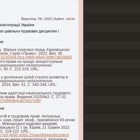
Вересень 7th, 2025 | Author:
admin
оінтеграції України
ри цивільно-правових дисциплін і
я:
у.
Збірник наукових праць Харківського
ороди, Серія «Право»
. 2022. Вип. 36.
ms/23230309-5fca-4db6-b9e4-0d9b7db18dd0
антії права на працю: концептуальне
національного педагогічного
п. 40. С. 222-229. URL:
 у досягненні цілей сталого розвитку в
 національного педагогічного
.
2024. Вип. 41. С. 340-348. URL:
клики адаптації національного трудового
та права.
Видання 2025/№2. С. 27-32.
o%d1%96ntegratc%d1%96/
ня:
нтій в трудовому праві.
Актуальні
н. наук.-практ. конф., присвяченої 93-річчю
 Міжнародної кадрової академії,
вського О. І. (м. Харків, 21 травня 2022
. С. 119-122. URL:
cc-17e0-4b60-a0bb-254ae6844ee9/content
ни як умова євроінтеграції.
Актуальні