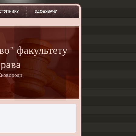
СТУПНИКУ
ЗДОБУВАЧУ
во" факультету
права
Сковороди