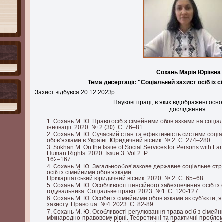
Сохань Марія Юріївна
Тема дисертації: "Соціальний захист осіб із 
Захист відбувся 20.12.2023р.
Наукові праці, в яких відображені осн
дослідження:
Сохань М. Ю. Право осіб з сімейними обов’язками на соціал
інновації. 2020. № 2 (30). C. 76–81.
Сохань М. Ю. Сучасний стан та ефективність системи соці
обов’язками в Україні. Юридичний вісник. № 2. С. 274–280.
Sokhan M. On the Issue of Social Services for Persons with Fam
Human Rights. 2020. Issue 3. Vol 2. P.
162–167.
Сохань М. Ю. Загальнообов’язкове державне соціальне стр
осіб із сімейними обов’язками.
Прикарпатський юридичний вісник. 2020. № 2. С. 65–68.
Сохань М. Ю. Особливості пенсійного забезпечення осіб із 
годувальника. Соціальне право. 2023. №1. С. 120-127
Сохань М. Ю. Особи із сімейними обов’язками як суб’єкти, 
захисту. Право.ua. №4. 2023. С. 82-89
Сохань М. Ю. Особливості регулювання права осіб з сімейн
міжнародно-правовому рівні. Теоретичні та практичні проблем