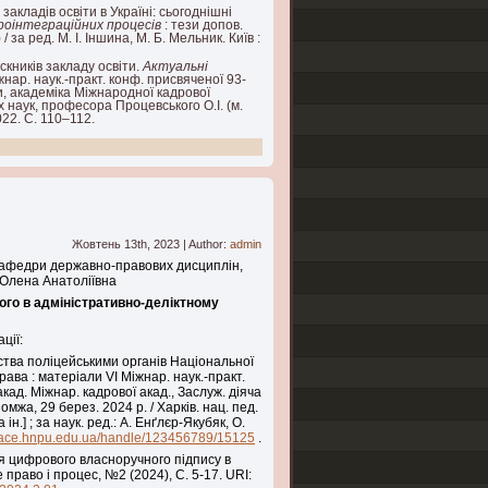
кладів освіти в Україні: сьогоднішні
вроінтеграційних процесів
: тези допов.
 / за ред. М. І. Іншина, М. Б. Мельник. Київ :
кників закладу освіти.
Актуальні
жнар. наук.-практ. конф. присвяченої 93-
, академіка Міжнародної кадрової
 наук, професора Процевського О.І. (м.
022. С. 110–112.
Жовтень 13th, 2023 | Author:
admin
 кафедри державно-правових дисциплін,
 Олена Анатоліївна
ого в адміністративно-деліктному
ції:
тва поліцейськими органів Національної
рава : матеріали VІ Міжнар. наук.-практ.
акад. Міжнар. кадрової акад., Заслуж. діяча
омжа, 29 берез. 2024 р. / Харків. нац. пед.
ін.] ; за наук. ред.: А. Енґлєр-Якубяк, О.
space.hnpu.edu.ua/handle/123456789/15125
.
я цифрового власноручного підпису в
 право і процес, №2 (2024), С. 5-17. URI: