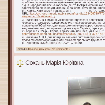
проблеми приватного та публічного права
: матеріали V між
з дня народження члена-кореспондента НАПрН України, акад.
заслуженого діяча науки України, д-ра юрид. наук, проф. Проце
р.). Харків, Харківський нац. пед. ун-т ім. Г. С. Сково
URL:
https://archer.chnu.edu.ua/bitstream/ha
sequence=1&isAllowed=y
Теліченко А. В. Питання міжнародно-правового регулювання
Актуальні проблеми приватного та публічного права
: мате
присвяченої 95-річчю з дня народження члена-кореспондент
кадрової академії, заслуженого діяча науки України, д-ра юрид.
29 березня 2024 р.). Харків, Харківський нац. пед. ун-т ім. Г. 
https://dspace.hnpu.edu.ua/items/ca55b7f7-5b21-4411-a7d7-d8
Теліченко А. В. Гідна праця як елемент системи європейськ
права та економіки
: матеріали Міжкафедрального круглого с
р.). Кропивницький: ДонДУВС, 2024. С. 48-50.
Posted in
Про спеціальність
|
No Comments »
Сохань Марія Юріївна