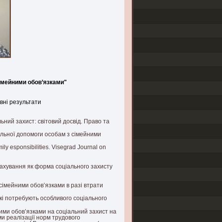
сімейними обов’язками"
овні результати
ьний захист: світовий досвід. Право та
альної допомоги особам з сімейними
ily esponsibilities. Visegrad Journal on
ахування як форма соціального захисту
сімейними обов’язками в разі втрати
які потребують особливого соціального
ими обов’язками на соціальний захист на
и реалізації норм трудового