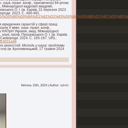
н. наук.-практ. конф., присвяченої 94-річчю
 Міжнародної кадрової академії,
вського О. І. (м. Харків, 31 березня 2023
роди. 2023. С. 490-491.
ndle/123456789/7710/%D0%90%D0%BA%D1%82%D1%83%D0%B0%D0%B
 юридичних гарантій у сфері праці.
ріали V міжн. наук.-практ. конф.,
а НАПрН України, акад. Міжнародної
 наук, проф. Процевського О. І. (м. Харків,
С. Сковороди. 2024. С. 165-167. URL:
7f53031a48
их цінностей.
Молодь у науці: проблеми
толу (м. Кропивницький, 17 травня 2024
Квітень 15th, 2024 | Author:
admin