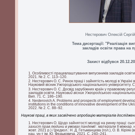
Нестерович Олексій Сергі
Тема дисертації: "Реалізація в
закладів освіти права на 
Захист відбувся 20.12.2
Особливості працевлаштування випускників закладів освіти
2021. № 2. С. 113–120.
Нестерович О. С. Ринок праці і зайнятість молоді в Україні 
Науковий вісник Ужгородського національного університету. С
Нестерович О. С. Досвід зарубіжних країн у правовому рег
закладів освіти.
Науковий вісник Ужгородського національно
Вип. 71. С. 186–190.
Nesterovich A. Problems and prospects of employment develop
institutions in the conditions of innovative development of the Uk
2022. № 2. С. 88–92.
Наукові праці, в яких засвідчено апробацію матеріалів досліджен
Нестерович О. Щодо зайнятості молоді на ринку праці: сьо
захист прав людини в умовах пандемії
: матеріали ІІ міжнар. 
жовт. 2021 р.) / [редкол.: Н. Д. Гетьманцева (гол.), О. В. Кіріяк (в
нац. ун-т ім. Ю. Федьковича, 2021. С. 240–241.