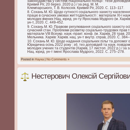
законодавства у системі Національної поліції : тези доповідей 
Кривий Ріг, 20 берез. 2020 р.) / за ред. М. М.
Клемпарського, Т. В. Колєснік. Кривий Ріг, 2020. С. 113–117.
Сохань М. Ю. Щодо сутності соціального захисту населення
працю в сучасних умовах життєдіяльності : матеріали ХІ-ї наук.
молодих вчених Нац. юрид. ун-ту Ярослава Мудрого (м. Харків, 2
ун-т, 2020. С. 449-452.
Сохань М. Ю. Правове регулювання соціального захисту осіб
сучасний стан. Проблеми розвитку соціально-трудових прав та
матеріали VІІІ Всеукр. наук.-практ. конф. (м. Харків, 28 трав. 202
Мельника. Xарків: Харків. нац. ун-т внутр. справ, 2020. С. 384
Сохань М. Ю. Шодо надання соціальних пільг та допомог о
Юридична осінь 2022 року : зб. тез доповідей та наук. повідомл
молодих учених та студентів (Харків, 17 листоп. 2022 р.) / за за
Нац. юрид. ун-т імені Ярослава Мудрого, 2022. С. 275–278.
Posted in
Наука
|
No Comments »
Нестерович Олексій Сергійов