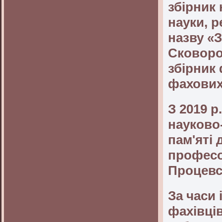
збірник
науки, 
назву «З
Сковоро
збірник 
фахових
З 2019 
науково
пам'яті
профес
Процевс
За часи 
фахівців