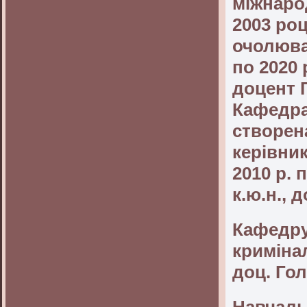
міжнаро
2003 роц
очолював
по 2020 
доцент 
Кафедра
створена
керівник
2010 р. 
к.ю.н.,
Кафедру
кримінал
доц. Гол
Навчаль