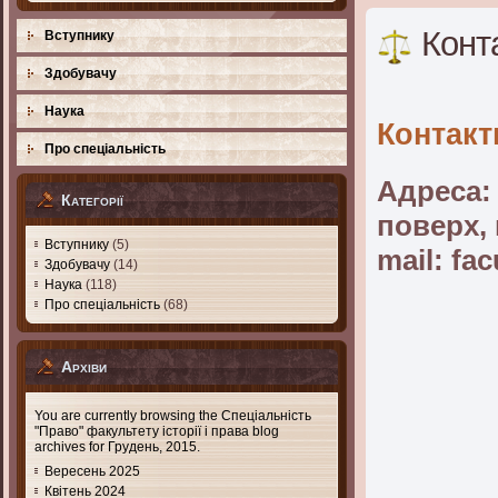
Конт
Вступнику
Здобувачу
Наука
Контакт
Про спеціальність
Адреса: 
Категорії
поверх, 
Вступнику
(5)
mail: fa
Здобувачу
(14)
Наука
(118)
Про спеціальність
(68)
Архіви
You are currently browsing the
Спеціальність
"Право" факультету історії і права
blog
archives for Грудень, 2015.
Вересень 2025
Квітень 2024