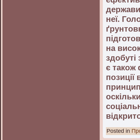
держави
неї. Го
ґрунтов
підгото
на висо
здобуті
є також
позиції 
принцип
оскільк
соціаль
відкрито
Posted in
Про