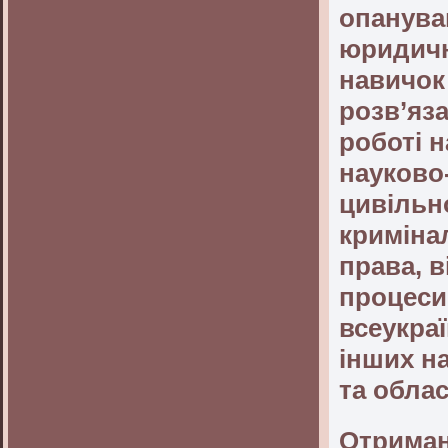
опанува
юридичн
навичок 
розв’яза
роботі н
науково-
цивільн
криміна
права, 
процеси
всеукраї
інших н
та обла
Отриман