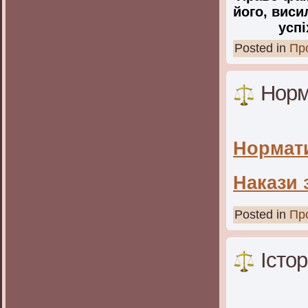
його, виси
успі
Posted in
Про
Норм
Нормати
Накази 
Posted in
Про
Істор