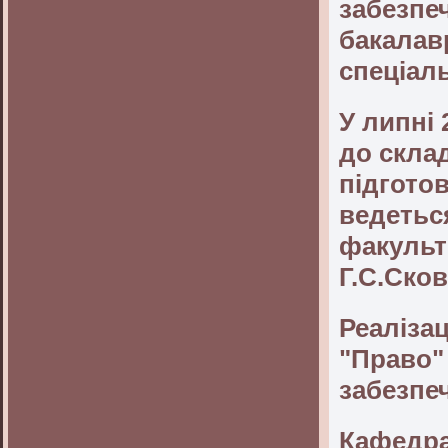
забезпеч
бакалавр
спеціал
У липні
до склад
підготов
ведетьс
факульте
Г.С.Ско
Реалізац
"Право"
забезпе
Кафедра