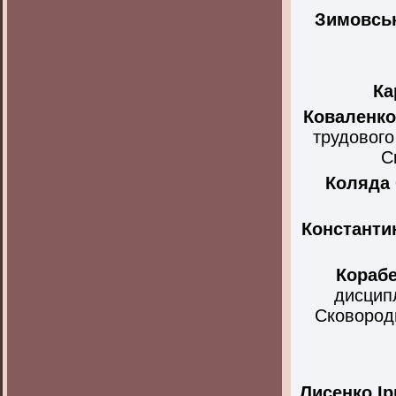
Зимовсь
Ка
Коваленко
трудового
С
Коляда
Константи
Кораб
дисципл
Сковороди
Лисенко
І