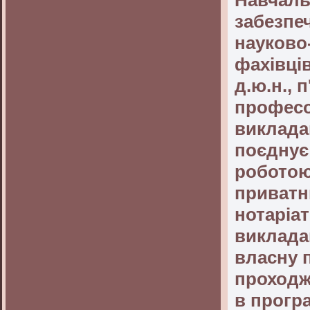
забезпе
науково
фахівців
д.ю.н., п
професо
виклада
поєднує 
роботою
приватн
нотаріат
виклада
власну 
проходж
в програ