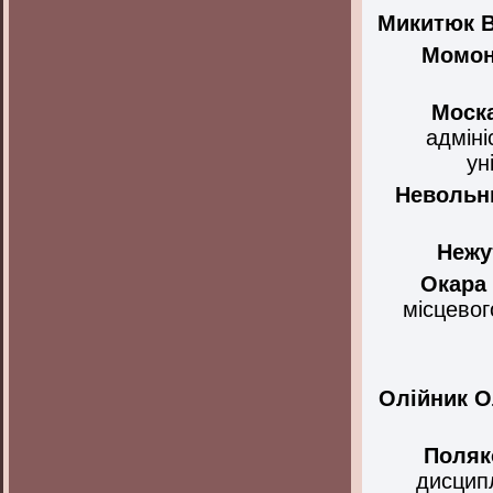
Микитюк 
Момон
Моск
адміні
ун
Невольн
Нежу
Окара
місцевог
Олійник
О
Поляк
дисципл