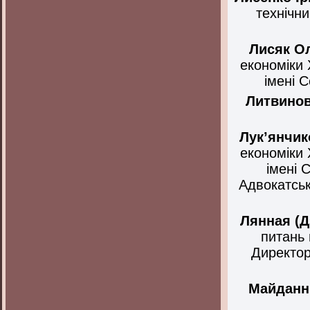
технічни
Лисяк
О
економіки 
імені 
Литвинов
Лук’янчик
економіки 
імені 
Адвокатськ
Лянная (Д
питань 
Директор
Майданн