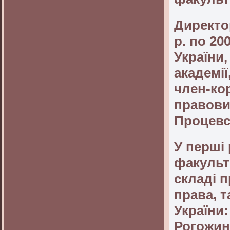
Директор
р. по 20
України,
академі
член-ко
правови
Процевс
У перші
факульт
складі п
права, т
України:
Рогожин,