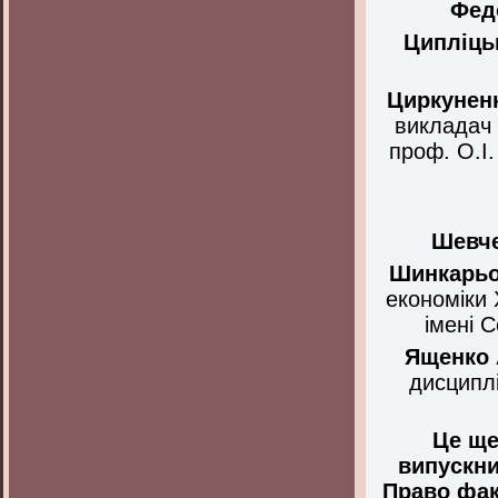
Фед
Ципліць
Циркунен
викладач 
проф. О.І
Шевче
Шинкарь
економіки 
імені 
Ященко
дисципл
Це ще
випускни
Право фак