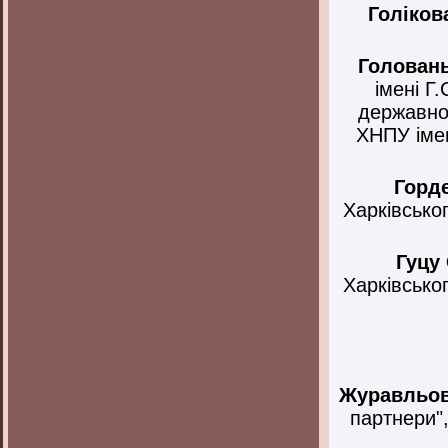
Голіков
Голован
імені Г
державно
ХНПУ імен
Горд
Харківсько
Гуцу
Харківсько
Журавльо
партнери"