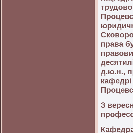
трудовог
Процевсь
юридичн
Сковород
права б
правови
десятил
д.ю.н., 
кафедрі
Процевс
З вересн
професо
Кафедра