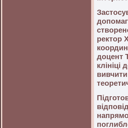
Застосув
допомага
створен
ректор Х
координ
доцент Т
клініці
вивчити
теорети
Підгото
відпові
напрямо
поглибл