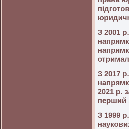
підготов
юридичн
З 2001 р
напрямк
напрямк
отримал
З 2017 р
напрямк
2021 р.
перший 
З 1999 р
наукови