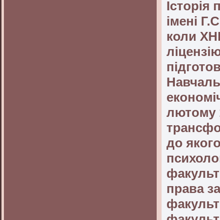
Історія 
імені Г.
коли ХН
ліцензі
підгото
Навчаль
економі
лютому 1
трансфо
до яког
психоло
факульте
права з
факульте
факульт