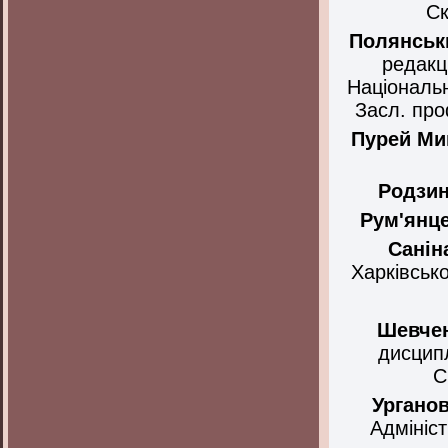
Ск
Полянськ
редакц
Національн
Засл. про
Пурей
Ми
Родзи
Рум'янце
Санін
Харківськ
Шевче
дисципл
С
Ургано
Адмініст