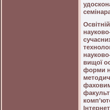
удоскон
семінара
Освітні
науково
сучасних
техноло
науково-
вищої ос
форми н
методич
фаховим
факульте
комп’ют
Інтернет