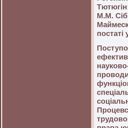
Тютюгін
М.М. Сіб
Маймеску
постаті 
Поступо
ефектив
науково-
проводи
функціо
спеціаль
соціальн
Процевс
трудово
права ю