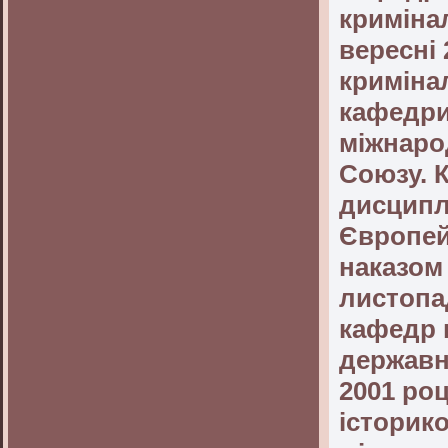
криміна
вересні
криміна
кафедри
міжнаро
Союзу. 
дисципл
Європей
наказом 
листопа
кафедр 
державн
2001 роц
історик