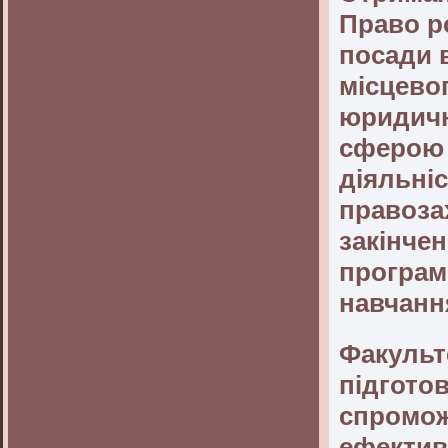
Право р
посади 
місцево
юридичн
сферою 
діяльніс
правозах
закінче
програм
навчання
Факульте
підгото
спромож
ефектив