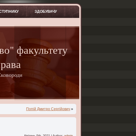
СТУПНИКУ
ЗДОБУВАЧУ
во" факультету
права
Сковороди
Попій Дмитро Сергійович
»
Квітень 5th, 2021 | Author:
admin