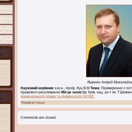
Ященко Андрій Миколайо
Науковий керівник:
к.ю.н., проф. Куц В.М
Тема:
Примирення з поте
правового регулювання
Місце захисту:
Київ. нац. ун-т ім. Т.Шевче
кримінального права та кримінології ХНУВС
Posted in
Наука
Comments are closed.