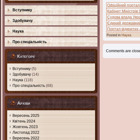
Офіційний портал
Вступнику
Кабінет Міністрів 
Судова влада Укр
Здобувачу
Єдиний державний
Портал відкритих
Наука
Posted in
Наука
Про спеціальність
Comments are clos
Категорії
Вступнику
(5)
Здобувачу
(14)
Наука
(118)
Про спеціальність
(68)
Архіви
Вересень 2025
Квітень 2024
Жовтень 2023
Листопад 2022
Вересень 2022