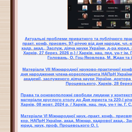
Актуальні проблеми приватного та публічного права
практ. конф, присвяч. 97-річчю від дня народж. чл.-
кадр. акад., Заслуж. діяча науки України, д-ра юрид. 
Харків, 27 берез. 2026 р.) / Харків. нац. пед. ун-т ім. 
Головань, О. Гоц-Яковлєва, М. Ждан та ін
Матеріали VІI Міжнародної науково-практичної конф
дня народження члена-кореспондента НАПрН України
академії, заслуженого діяча науки України, доктор
Процевського, Харків, 28 берез
Права та основоположні свободи людини у контексті 
матеріали круглого столу до Дня юриста та 220-ї річн
Харків, 08 жовт. 2024 р. / Харків. нац. пед. ун-т ім. Г.
Матеріали VІ Міжнародної наук.-практ. конф., присвяч
кор. НАПрН України, акад. Міжнар. кадрової акад., За
юрид. наук, проф. Процевського О. І.