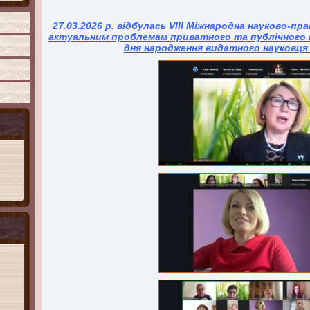
27.03.2026 р. відбулась VIII Міжнародна науково-п
актуальним проблемам приватного та публічного пр
дня народження видатного науковця 