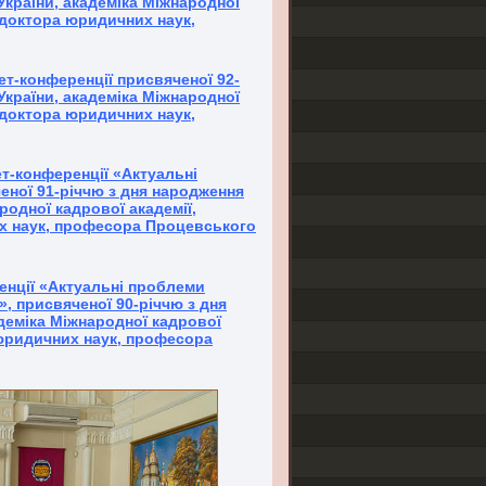
країни, академіка Міжнародної
, доктора юридичних наук,
ет-конференції присвяченої 92-
країни, академіка Міжнародної
, доктора юридичних наук,
ет-конференції «Актуальні
еної 91-річчю з дня народження
одної кадрової академії,
их наук, професора Процевського
енції «Актуальні проблеми
, присвяченої 90-річчю з дня
деміка Міжнародної кадрової
 юридичних наук, професора