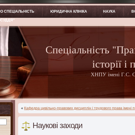
О СПЕЦІАЛЬНІСТЬ
ЮРИДИЧНА КЛІНІКА
НАУКА
В
ОСУДДЯ”
Спеціальність "Пра
історії і 
ХНПУ імені Г.С. 
«
Кафедра цивільно-правових дисциплін і трудового права імені п
Наукові заходи