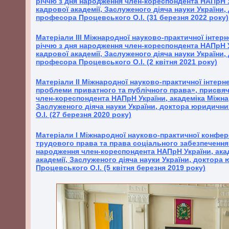
річчю з дня народження член-кореспондента НАПрН У
кадрової академії, Заслуженого діяча науки України
професора Процевського О.І. (31 березня 2022 року)
Матеріали ІІІ Міжнародної науково-практичної інтерн
річчю з дня народження член-кореспондента НАПрН У
кадрової академії, Заслуженого діяча науки України
професора Процевського О.І. (2 квітня 2021 року)
Матеріали ІІ Міжнародної науково-практичної інтерн
проблеми приватного та публічного права», присвяч
член-кореспондента НАПрН України, академіка Міжнар
Заслуженого діяча науки України, доктора юридичн
О.І. (27 березня 2020 року)
Матеріали І Міжнародної науково-практичної конфер
трудового права та права соціального забезпечення»
народження член-кореспондента НАПрН України, ака
академії, Заслуженого діяча науки України, доктора
Процевського О.І. (5 квітня березня 2019 року)