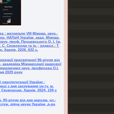
 : матеріали VІІI Міжнар. наук.-
кор. НАПрН України, акад. Міжнар.
наук, проф. Процевського О. І. (м.
Г. С. Сковороди та ін. ; редкол.: Т.
. Харків, 2026. 632 с.
еренції присвяченої 96-річчю від
, академіка Міжнародної кадрової
а юридичних наук, професора О.І.
ня 2025 року
євроінтеграції України :
иці з дня заснування ун-ту, м.
 С. Сковороди. Харків, 2024. 159 с
. 95-річчю від дня народж. чл.-
служ. діяча науки України, д-ра