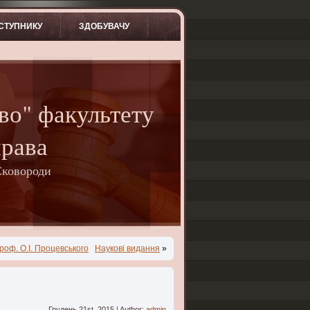
СТУПНИКУ
ЗДОБУВАЧУ
во" факультету
права
Сковороди
роф. О.І. Процевського
Наукові видання
»
Грудень 21st, 2015 | Author:
admin