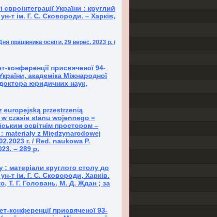
євроінтеграції України : круглий
 ун-т ім. Г. С. Сковороди. – Харків,
ня працівника освіти, 29 верес. 2023 р. /
т-конференції присвяченої 94-
країни, академіка Міжнародної
, доктора юридичних наук,
 europejską przestrzenią
w czasie stanu wojennego =
йським освітнім простором –
: materiały z Międzynarodowej
2.2023 r. / Red. naukowa P.
23. – 289 p.
 : матеріали круглого столу до
 ун-т ім. Г. С. Сковороди, Харків.
о, Т. Г. Головань, М. Д. Ждан ; за
ет-конференції присвяченої 93-