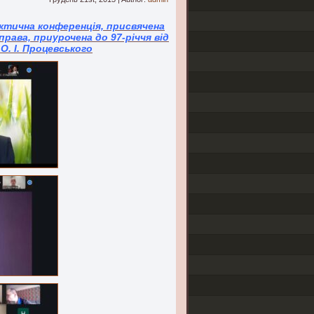
рактична конференція, присвячена
ава, приурочена до 97-річчя від
О. І. Процевського