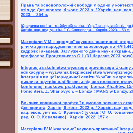
Права та основоположні свободи людини у контексті 
стіл до Дня юриста, 4 жовт. 2023 р. / Харків. нац. пед.
2023. – 254 с.
Юридична освіта – майбутній капітал України : круглий стіл до Д
Харків. нац. пед. ун-т ім. Г. С. Сковороди. – Харків, 2023. – 53 с.
Матеріали
V
Міжнародної науково-практичної інтерне
річчю з дня народження член-кореспондента НАПрН У
кадрової академії, Заслуженого діяча науки України
професора Процевського О.І. (31 березня 2023 року)
Integracja szkolnictwa wyższego prawniczego Ukrainy z
edukacyjną – wyzwania bezpieczeństwa wewnętrznego 
Інтеграція вищої юридичної освіти України з європе
виклики внутрішньої безпеки під час воєнного стану 
konferencji naukowo-praktycznej, Łomża, Kharków, 15.0
Ponichtera, Z. Sharlovych. – Łomża : MANS w Łomży, 20
Виклики правничої професії в умовах воєнного стану
Дня юриста, Харків, 6 жовт. 2022 р. / Харків. нац. пед.
нац. екон. ун-т ім. С. Кузнеця ; [уклад.: О. О. Коваленк
ред. О. О. Коваленко]. Харків. 2022. 157 с.
Матеріали I
V
Міжнародної науково-практичної інтерн