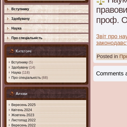
правови
Вступнику
проф. О
Здобувачу
Наука
Звіт про на
Про спеціальність
законодавс
Категорії
Posted in
Про
Вступнику
(5)
Здобувачу
(14)
Comments a
Наука
(118)
Про спеціальність
(68)
Архіви
Вересень 2025
Квітень 2024
Жовтень 2023
Листопад 2022
Вересень 2022