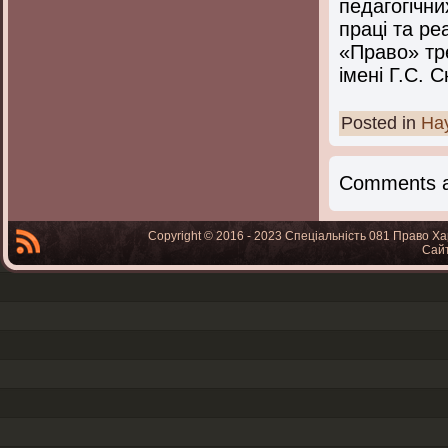
педагогічни
праці та ре
«Право» тре
імені Г.С. 
Posted in
На
Comments a
Copyright © 2016 - 2023 Спеціальність 081 Право Ха
Сай