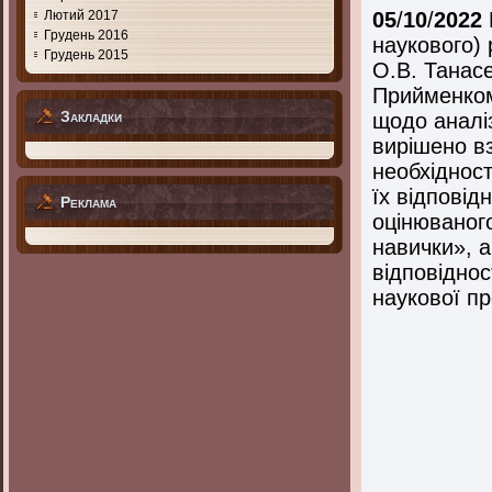
Лютий 2017
05
/
10
/
2022
Грудень 2016
наукового) 
Грудень 2015
О.В. Танас
Прийменком
Закладки
щодо аналіз
вирішено в
необхідност
їх відповід
Реклама
оцінюваного
навички», а
відповідно
наукової п