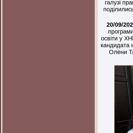
галузі пр
поділилис
20/09/202
програми
освіти у Х
кандидата 
Олени Т