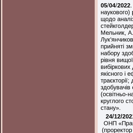
05
/
04
/
2022
наукового) 
щодо аналіз
стейкголде
Мельник, А
Лук’янчиков
прийняті зм
набору здоб
рівня вищої
вибіркових 
якісного і 
траєкторії;
здобувачів 
(освітньо-н
круглого ст
стану».
24/12/20
ОНП «Прав
(проректор