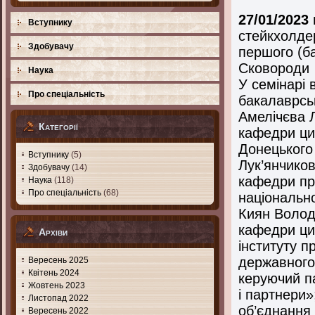
27/01/2023
Вступнику
стейкхолдер
Здобувачу
першого (ба
Сковороди 
Наука
У семінарі
Про спеціальність
бакалаврськ
Амелічєва Л
Категорії
кафедри ци
Донецького 
Вступнику
(5)
Лук’янчиков
Здобувачу
(14)
кафедри пр
Наука
(118)
Про спеціальність
(68)
національно
Киян Волод
кафедри ци
Архіви
інституту п
державного
Вересень 2025
Квітень 2024
керуючий п
Жовтень 2023
і партнери
Листопад 2022
об’єднання
Вересень 2022