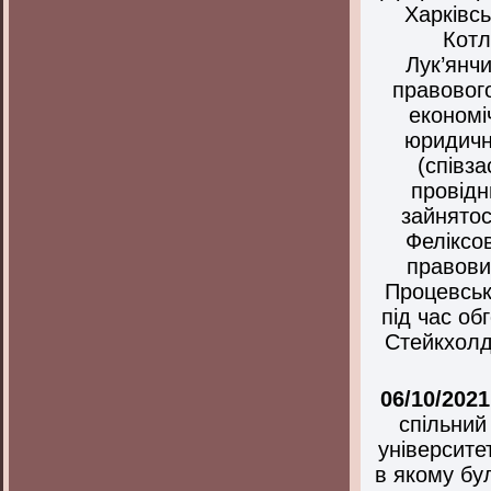
Харківсь
Котл
Лук’янч
правовог
економі
юридичн
(співз
провідн
зайнятос
Феліксо
правови
Процевськ
під час об
Стейкхолд
06/10/2021
спільний
університе
в якому бу