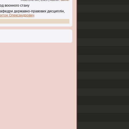
іод воєнного стану
 кафедри державно-правових дисциплін,
Антон Олександрович