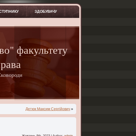
СТУПНИКУ
ЗДОБУВАЧУ
во" факультету
права
Сковороди
Детюк Максим Сергійович
»
Жовтень 8th, 2023 | Author:
admin